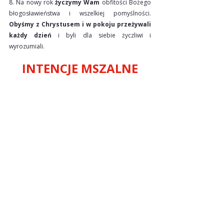
8. Na nowy rok 
życzymy Wam
 obfitości Bożego 
błogosławieństwa i wszelkiej pomyślności. 
Obyśmy z Chrystusem i w pokoju przeżywali 
każdy dzień
 i byli dla siebie życzliwi i   
wyrozumiali.
INTENCJE MSZALNE