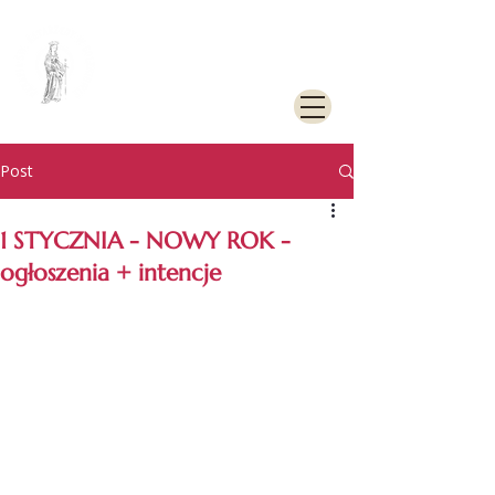
PARAFIA
RZYMSKOKATOLICKA
PW. ŚW. KATARZYNY
ALEKSANDRYJSKIEJ W
GOLENIOWIE
Post
1 STYCZNIA - NOWY ROK -
ogłoszenia + intencje