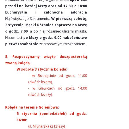
przed i na każdej Mszy oraz od 17:30
, 
o 18:00 
Eucharystia
 i 
całonocna adoracja 
Najświętszego Sakramentu. 
W pierwszą sobotę, 
3 stycznia,
Męski Różaniec zaprasza na Mszę 
o godz. 7:00
, a po niej różaniec ulicami miasta. 
Natomiast 
po Mszy o godz. 9:00 nabożeństwo 
pierwszosobotnie
 ze stosownym rozważaniem.
5. Rozpoczynamy wizytę duszpasterską 
zwaną kolędą.
W sobotę 3 stycznia kolęda:
- w Bodzęcinie od godz. 11:00 
(dwóch księży),
- w Glewicach od godz. 14.00 
(dwóch księży).
Kolęda na terenie Goleniowa:
5 stycznia (poniedziałek) od godz. 
16:00:
ul. Młynarska (2 księży)