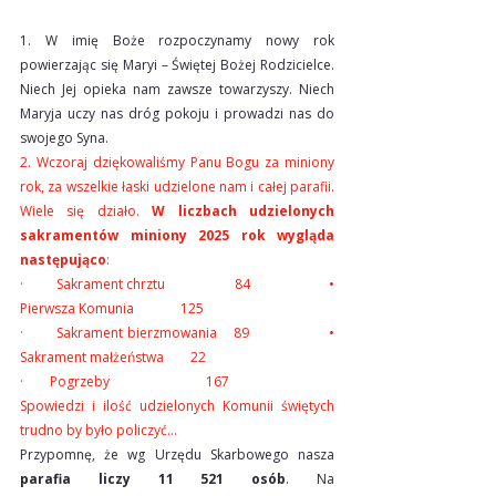
1. W imię Boże rozpoczynamy nowy rok 
powierzając się Maryi – Świętej Bożej Rodzicielce. 
Niech Jej opieka nam zawsze towarzyszy. Niech 
Maryja uczy nas dróg pokoju i prowadzi nas do 
swojego Syna.
2. Wczoraj dziękowaliśmy Panu Bogu za miniony 
rok, za wszelkie łaski udzielone nam i całej parafii. 
Wiele się działo. 
W liczbach udzielonych 
sakramentów miniony 2025 rok wygląda 
następująco
:
·        Sakrament chrztu                 84                   • 
Pierwsza Komunia              125
·        Sakrament bierzmowania    89                   • 
Sakrament małżeństwa        22
·        Pogrzeby                             167
Spowiedzi i ilość udzielonych Komunii świętych 
trudno by było policzyć…
Przypomnę, że wg Urzędu Skarbowego nasza 
parafia liczy 11 521 osób
. Na 