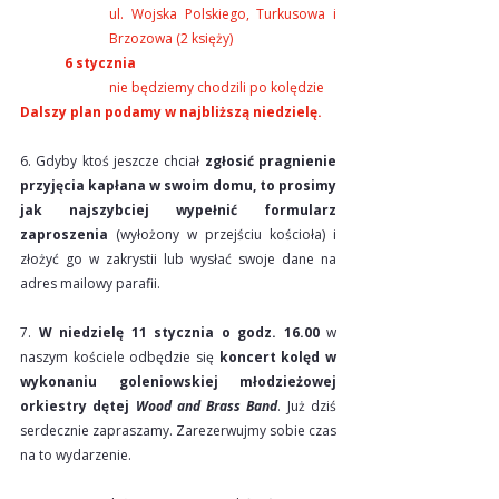
ul. Wojska Polskiego, Turkusowa i 
Brzozowa (2 księży)
6 stycznia
nie będziemy chodzili po kolędzie
Dalszy plan podamy w najbliższą niedzielę.
6. Gdyby ktoś jeszcze chciał 
zgłosić pragnienie 
przyjęcia kapłana w swoim domu, to prosimy 
jak najszybciej wypełnić formularz 
zaproszenia
 (wyłożony w przejściu kościoła) i 
złożyć go w zakrystii lub wysłać swoje dane na 
adres mailowy parafii.
7. 
W niedzielę 11 stycznia o godz. 16.00
 w 
naszym kościele odbędzie się 
koncert kolęd w 
wykonaniu goleniowskiej młodzieżowej 
orkiestry dętej 
Wood and Brass Band
. Już dziś 
serdecznie zapraszamy. Zarezerwujmy sobie czas 
na to wydarzenie.