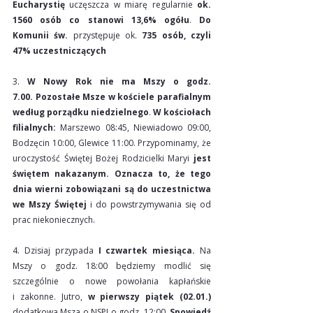
Eucharystię
 uczęszcza w miarę regularnie 
ok. 
1560 osób co stanowi 13,6% ogółu
. 
Do 
Komunii św.
 przystępuje ok. 
735 osób, czyli 
47% uczestniczących
3. 
W Nowy Rok nie ma Mszy o godz. 
7.00.
Pozostałe Msze w kościele parafialnym 
według porządku niedzielnego
. 
W
kościołach 
filialnych: 
Marszewo 08:45, Niewiadowo 09:00, 
Bodzęcin 10:00, Glewice 11:00. Przypominamy, że 
uroczystość Świętej Bożej Rodzicielki Maryi 
jest 
świętem nakazanym. Oznacza to, że tego 
dnia wierni zobowiązani są do uczestnictwa 
we Mszy Świętej
 i do powstrzymywania się od 
prac niekoniecznych.
4. Dzisiaj przypada 
I czwartek miesiąca. 
Na 
Mszy o godz. 18:00 będziemy modlić się 
szczególnie o nowe powołania kapłańskie 
i zakonne. Jutro, 
w pierwszy piątek (02.01.) 
dodatkowa Msza o NSPJ o godz. 12:00. 
Spowiedź 