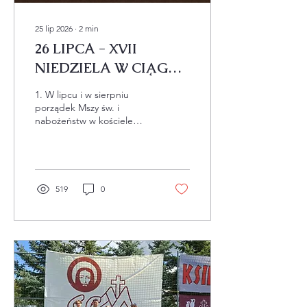
25 lip 2026
∙
2
min
26 LIPCA - XVII
NIEDZIELA W CIĄGU
ROKU - ogłoszenia +
1. W lipcu i w sierpniu
intencje
porządek Mszy św. i
nabożeństw w kościele
parafialnym i kościołach
filialnych oraz godziny
urzędowania Biura
parafialnego pozostają bez
zmian. W niedziele
519
0
sprawowana jest
dodatkowa Msza św. o g.
20:00. 2. Dzisiaj z okazji
wczorajszego wspomnienia
św. Krzysztofa – Patrona
kierowców i podróżujących,
po każdej Mszy św.
błogosławimy pojazdy i
kierujących nimi. Prosimy