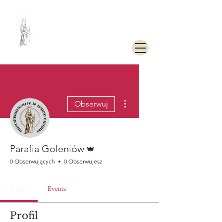
PARAFIA
RZYMSKOKATOLICKA
PW. ŚW. KATARZYNY
ALEKSANDRYJSKIEJ W
GOLENIOWIE
Więcej działań
Obserwuj
Administrator
Parafia Goleniów
0 Obserwujących
0 Obserwujesz
Profile
Events
Profil