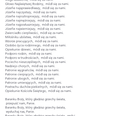
Głowo Najświętszej Rodziny, módl się za nami.
Józefie najsprawiedliwszy, módl się za nami.
Józefie najczystszy, módl się za nami.
Józefie najroztropniejszy, módl się za nami.
Józefie najmężniejszy, módl się za nami.
Józefie najposłuszniejszy, módl się za nami.
Józefie najwierniejszy, módl się za nami.
Zwierciadło cierpliwości, módl się za nami.
Miłośniku ubóstwa, módl się za nami.
Wzorze pracujących, módl się za nami.
Ozdobo życia rodzinnego, módl się za nami.
Opiekunie dziewic, módl się za nami.
Podporo rodzin, módl się za nami.
Podporo w trudnościach, módl się za nami.
Pociecho nieszczęśliwych, módl się za nami.
Nadziejo chorych, módl się za nami.
Patronie wygnańców, módl się za nami.
Patronie cierpiących, módl się za nami.
Patronie ubogich, módl się za nami.
Patronie umierających, módl się za nami.
Postrachu duchów piekielnych, módl się za nami.
Opiekunie Kościoła Świętego, módl się za nami.
Baranku Boży, który gładzisz grzechy świata,
przepuść nam, Panie.
Baranku Boży, który gładzisz grzechy świata,
wysłuchaj nas, Panie.
Baranku Boży, który gładzisz grzechy świata, zmiłuj