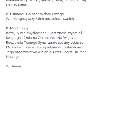
się nad nami.
P.: Ustanowił Go panem domu swego.
W.: I zarządcą wszystkich posiadłości swoich.
P.: Módlmy się:
Boże, Ty w niewysłowionej Opatrzności wybrałeś
Świętego Józefa na Oblubieńca Najświętszej
Rodzicielki Twojego Syna, spraw, abyśmy oddając
Mu na ziemi cześć jako opiekunowi, zasłużyli na
Jego orędownictwo w niebie. Przez Chrystusa Pana
Naszego.
W.: Amen.
LOKALIZACJA