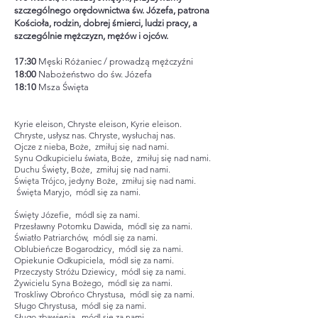
szczególnego orędownictwa św. Józefa, patrona
Kościoła, rodzin, dobrej śmierci, ludzi pracy, a
szczególnie mężczyzn, mężów i ojców.
17:30
Męski Różaniec / prowadzą mężczyźni
18:00
Nabożeństwo do św. Józefa
18:10
Msza Święta
Kyrie eleison, Chryste eleison, Kyrie eleison.
Chryste, usłysz nas. Chryste, wysłuchaj nas.
Ojcze z nieba, Boże, zmiłuj się nad nami.
Synu Odkupicielu świata, Boże, zmiłuj się nad nami.
Duchu Święty, Boże, zmiłuj się nad nami.
Święta Trójco, jedyny Boże, zmiłuj się nad nami.
Święta Maryjo, módl się za nami.
Święty Józefie, módl się za nami.
Przesławny Potomku Dawida, módl się za nami.
Światło Patriarchów, módl się za nami.
Oblubieńcze Bogarodzicy, módl się za nami.
Opiekunie Odkupiciela, módl się za nami.
Przeczysty Stróżu Dziewicy, módl się za nami.
Żywicielu Syna Bożego, módl się za nami.
Troskliwy Obrońco Chrystusa, módl się za nami.
Sługo Chrystusa, módl się za nami.
Sługo zbawienia, módl się za nami.