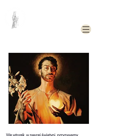
PARAFIA
RZYMSKOKATOLICKA
PW. ŚW. KATARZYNY
ALEKSANDRYJSKIEJ W
GOLENIOWIE
We wtorek, w naszej świątyni, przyzywamy