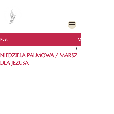
PARAFIA
RZYMSKOKATOLICKA
PW. ŚW. KATARZYNY
ALEKSANDRYJSKIEJ W
GOLENIOWIE
Post
NIEDZIELA PALMOWA / MARSZ
DLA JEZUSA