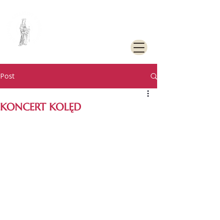
PARAFIA
RZYMSKOKATOLICKA
PW. ŚW. KATARZYNY
ALEKSANDRYJSKIEJ W
GOLENIOWIE
Post
KONCERT KOLĘD