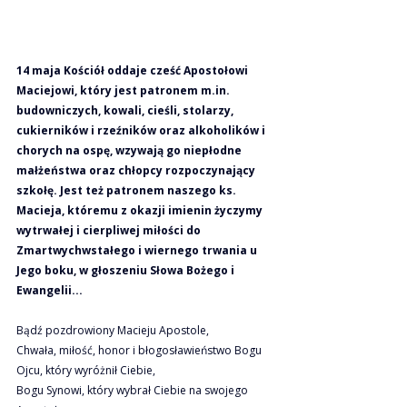
14 maja Kościół oddaje cześć Apostołowi 
Maciejowi, który jest patronem 
m.in
. 
budowniczych, kowali, cieśli, stolarzy, 
cukierników i rzeźników oraz alkoholików i 
chorych na ospę, wzywają go niepłodne 
małżeństwa oraz chłopcy rozpoczynający 
szkołę. Jest też patronem naszego ks. 
Macieja, któremu z okazji imienin życzymy 
wytrwałej i cierpliwej miłości do 
Zmartwychwstałego i wiernego trwania u 
Jego boku, w głoszeniu Słowa Bożego i 
Ewangelii...
Bądź pozdrowiony Macieju Apostole,
Chwała, miłość, honor i błogosławieństwo Bogu 
Ojcu, który wyróżnił Ciebie,
Bogu Synowi, który wybrał Ciebie na swojego 