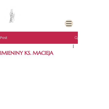
PARAFIA
RZYMSKOKATOLICKA
PW. ŚW. KATARZYNY
ALEKSANDRYJSKIEJ W
GOLENIOWIE
Post
IMIENINY KS. MACIEJA