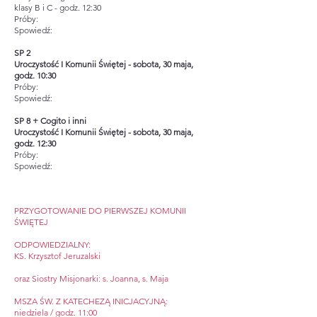
klasy B i C - godz. 12:30
Próby:
Spowiedź:
SP 2
Uroczystość I Komunii Świętej - s
obota, 30 maja,
godz. 10:30
Próby:
Spowiedź:
SP 8 + Cogito i inni
Uroczystość I Komunii Świętej - s
obota, 30 maja,
godz. 12:30
Próby:
Spowiedź:
PRZYGOTOWANIE DO PIERWSZEJ KOMUNII
ŚWIĘTEJ
ODPOWIEDZIALNY:
KS. Krzysztof Jeruzalski
oraz Siostry Misjonarki: s. Joanna, s. Maja
MSZA ŚW. Z KATECHEZĄ INICJACYJNĄ:
niedziela / godz. 11:00