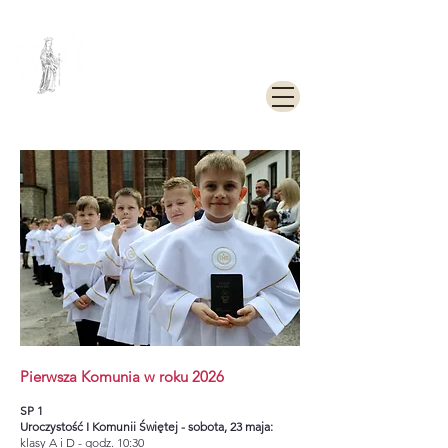
PARAFIA
RZYMSKOKATOLICKA
PW. ŚW. KATARZYNY
ALEKSANDRYJSKIEJ W
GOLENIOWIE
Pierwsza Komunia w roku 2026
SP 1
Uroczystość I Komunii Świętej -
sobota, 23 maja:
klasy A i D - godz. 10:30