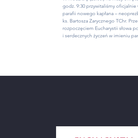
godz. 9:30 przywitaliśmy oficjalnie
parafii nowego kapłana – neoprezb
ks. Bartosza Zarycznego TChr. Prz
rozpoczęciem Eucharystii słowa p
i serdecznych życzeń w imieniu par
wypowiedzieli członkowie Rady par
oraz grupa dzieci. Do tych słów do
się oczywiście ks. Proboszcz, który
sprawował Mszę w intencji ks. Bart
oraz wygłosił homilię. Eucharystii
przewodniczył ks. Bartosz i na jej
zakończenie