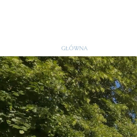
PARAFIA R
PW. ŚW. KATA
GŁÓWNA
PARAFIA