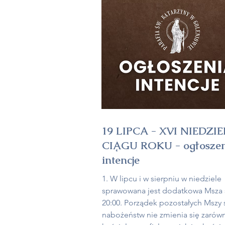
kapłanów, szczególnie proboszcz
Zapraszamy do modlitwy w intencj
naszych duszpasterzy na Mszy o g
18:00. 3. W środę zapraszamy na 
do Matki Bożej Nieustającej Po
19 LIPCA - XVI NIEDZI
CIĄGU ROKU - ogłoszen
intencje
1. W lipcu i w sierpniu w niedziele
sprawowana jest dodatkowa Msza ś
20:00. Porządek pozostałych Mszy ś
nabożeństw nie zmienia się zarów