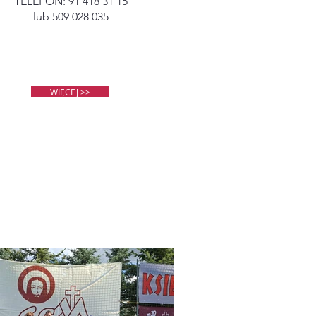
TELEFON: 91 418 31 15
lub 509 028 035
WIĘCEJ >>
I