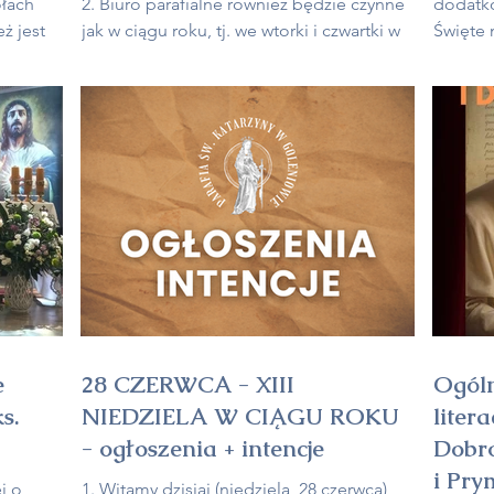
ołach
2. Biuro parafialne również będzie czynne
dodatko
eż jest
jak w ciągu roku, tj. we wtorki i czwartki w
Święte 
ki i
godz. 16:00 – 17:00 oraz w soboty w godz.
również
 w
11:00 – 12:00. 3. Jutro (w poniedziałek)
godz. 1
 tym
kolejny Dzień fatimski. Zapraszamy na
Marszew
lipca
nabożeństwo o godz. 19:00 z
10:00; 
ń
rozważaniami i różańcem o pokój na
wakacyj
lipca
świecie i nawrócenie grzeszników, a na
czynne 
godz.
17:00
e
28 CZERWCA - XIII
Ogóln
s.
NIEDZIELA W CIĄGU ROKU
liter
- ogłoszenia + intencje
Dobro
i Pry
j o
1. Witamy dzisiaj (niedziela, 28 czerwca)