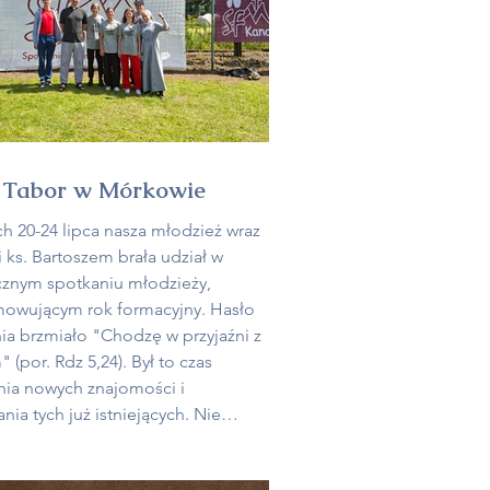
 Tabor w Mórkowie
h 20-24 lipca nasza młodzież wraz
i ks. Bartoszem brała udział w
znym spotkaniu młodzieży,
owującym rok formacyjny. Hasło
ia brzmiało "Chodzę w przyjaźni z
r. Rdz 5,24). Był to czas
nia nowych znajomości i
nia tych już istniejących. Nie
ło też wspólnej adoracji
tszego Sakramentu, pielgrzymki