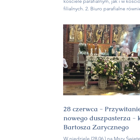
kościele parafialnym, jak i w kości
filialnych. 2. Biuro parafialne równi
czynne jak w ciągu roku, tj. we wtor
czwartki w godz. 16:00 – 17:00 oraz
soboty w godz. 11:00 – 12:00. 3. W
tygodniu obchodzimy: w środę 22 
Święto św. Marii Magdaleny i dzie
modlitw do św. Rity, w czwartek 23 
Święto św.
28 czerwca - Przywitani
nowego duszpasterza - k
Bartosza Zarycznego
W niedzielę (28.06.) na Mszy Święte