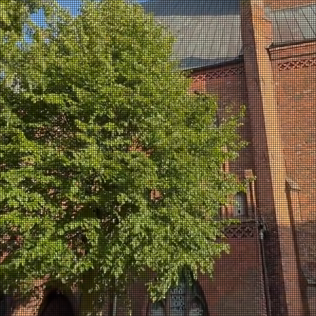
WITAMY NA STRONIE
PARAFII ŚW. KATARZYNY
W GOLENIOWIE
KSIĘŻA CHRYSTUSOWCY
IOSTRY MISJONARKI CHRYSTUSA KRÓ