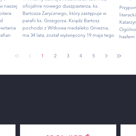
 w naszej
oficjalnie nowego duszpasterza, ks.
Przypom
itera
Bartosza Zarycznego, który zastępuje w
literack
ed
parafii ks. Grzegorza. Ksiądz Bartosz
Katarzy
owitania
pochodzi z Witkowa niedaleko Gniezna,
Ogólnop
afian
ma 34 lata, został wyświęcony 19 maja tego
hasłem 
afialnej
roku. Przyjmujemy z radością nowego
Papieża 
łączył
kapłana i życzymy ks. Bartoszowi wszelkich
to inic
1
2
3
4
5
Bożych łask i opieki Maryi oraz św.
młodzie
osza
Katarzyny, aby dojrzewał w kapłaństwie,
dziedzic
wzrastał w świętości i gorliwie pracował dla
Stefana
dobra parafii i całego Kościoła. 2. W lipcu
popular
Polaków
SAKRAMENT
wartośc