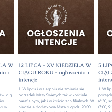
do Górk
ów.
podróżujących, po każdej Mszy św.
konfere
i
błogosławimy pojazdy i kierujących nimi.
tradycy
odz.
Prosimy podjeżdżać pod główne wejście
-
nowennę
kościoła zgodnie z ruchem wskazówek
zegara, a więc od stron
ELA W
12 LIPCA - XV NIEDZIELA W
5 LI
ia +
CIĄGU ROKU - ogłoszenia +
CIĄG
intencje
inten
1. W lipcu i w sierpniu nie zmienia się
1. W lip
w. o g.
porządek Mszy Świętych tak w kościele
porząde
w. i
parafialnym, jak i w kościołach filialnych. W
(6:30, s
no w
niedziele dodatkowa Msza o godz. 20:00.
(7:00, 9