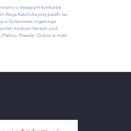
inamy o trwającym konkursie
im Akcja Katolicka przy parafii św.
ny w Goleniowie organizuje
olski konkurs literacki pod
„Piękno, Prawda i Dobro w myśli
Polaka i Prymasa Tysiąclecia”. Jest
jatywa skierowana do dzieci i
ży, mająca na celu upamiętnienie
twa św. Jana Pawła II oraz bł.
 Wyszyńskiego. To także
yzacja nauczania obu wielkich
, inspirowanie do refleksji nad
Y
iami chrześcijańs