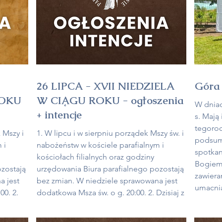
26 LIPCA - XVII NIEDZIELA
Góra
ROKU
W CIĄGU ROKU - ogłoszenia
W dniac
+ intencje
s. Mają 
tegoroc
 Mszy i
1. W lipcu i w sierpniu porządek Mszy św. i
podsum
 i
nabożeństw w kościele parafialnym i
spotkan
kościołach filialnych oraz godziny
Bogiem" (po
ozostają
urzędowania Biura parafialnego pozostają
zawiera
a jest
bez zmian. W niedziele sprawowana jest
umacnia
00. 2.
dodatkowa Msza św. o g. 20:00. 2. Dzisiaj z
brakowa
nienie
okazji wczorajszego wspomnienia św.
Najświę
Krzysztofa – Patrona kierowców i