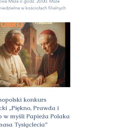
wa Msza o godz. 20:00. Msze
niedzielne w kościołach filialnych
 bez zmian: Niewiadowo – sobota
7:00, pozostałe w niedzielę:
o godz. 8:45; Bodzęcin godz.
Glewice godz. 11:00. 2. W okresie
nym biuro parafialne będzie
we wtorki i czwartki w godz. 16:00 –
opolski konkurs
acki „Piękno, Prawda i
 w myśli Papieża Polaka
masa Tysiąclecia”