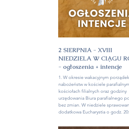
2 SIERPNIA - XVIII
NIEDZIELA W CIĄGU 
- ogłoszenia + intencje
1. W okresie wakacyjnym porządek
nabożeństw w kościele parafialnym
kościołach filialnych oraz godziny
urzędowania Biura parafialnego p
bez zmian. W niedziele sprawowan
dodatkowa Eucharystia o godz. 20:
We wtorek (4.08.) przypada wspom
św. Jana Marii Vianneya – patrona