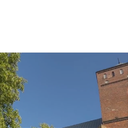
ZYMSKOKATOLICKA
RZYNY ALEKSANDRYJSKIEJ
SAKRAMENTY
NABOŻEŃSTWA
ZAPRASZA
SZCZĘŚĆ BOŻE