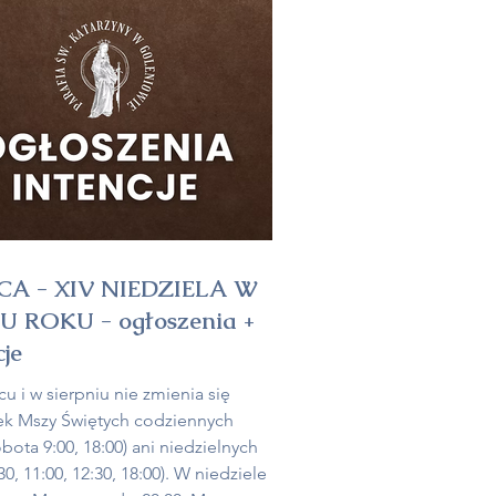
i Duchownej, modlitwy,
ncji, warsztatów, tańców oraz
jnego już turnieju w siatkówkę. No i
PCA - XIV NIEDZIELA W
U ROKU - ogłoszenia +
cje
cu i w sierpniu nie zmienia się
k Mszy Świętych codziennych
obota 9:00, 18:00) ani niedzielnych
:30, 11:00, 12:30, 18:00). W niedziele