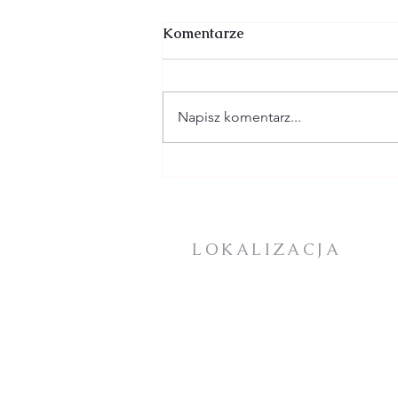
Komentarze
Napisz komentarz...
26 LIPCA - XVII
NIEDZIELA W CIĄGU
ROKU - ogłoszenia +
intencje
LOKALIZACJA
KOŚCIÓŁ PARAFIALNY:
Plac Mieszka I
72-100 Goleniów
DOM ZAKONNY / PLEBANIA
BIURO PARAFIALNE
ul. Jana Pawła II 25
72-100 Goleniów