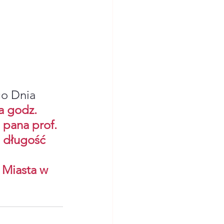
go Dnia 
a godz. 
 
pana prof. 
a długość 
 Miasta w 