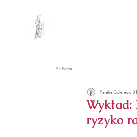
PARAFIA R
PW. ŚW. KATA
GŁÓWNA
PARAFIA
All Posts
Parafia Goleniów
3 
Wykład: P
ryzyko ra