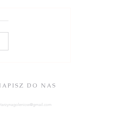
IPCA - XVI NIEDZIELA
IĄGU ROKU -
szenia + intencje
NAPISZ DO NAS
atarzynagoleniow@gmail.com
RCHIDIECEZJA
ZCZECIŃSKO-KAMIEŃSKA
tps://kuria.pl/
OWARZYSTWO
HRYSTUSOWE