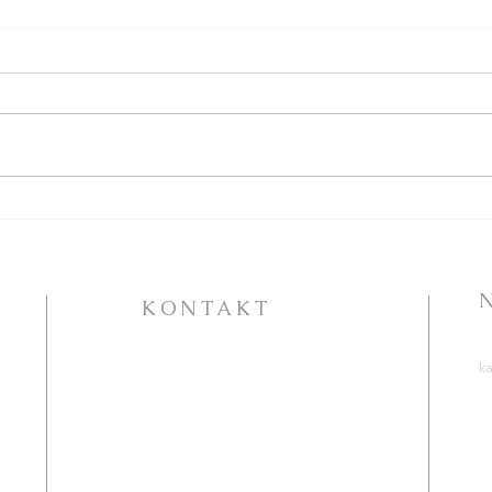
Góra Tabor w Mórkowie
19 L
W C
ogło
KONTAKT
PARAFIA RZYMSKOKATOLICKA
k
P.W. ŚW. KATARZYNY
A
ALEKSANDRYJSKIEJ
S
ht
ul. Jana Pawła II 25
72-100 Goleniów
T
C
tel. 91 418 31 15