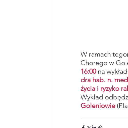
W ramach tegoro
Chorego w Gole
16:00
na 
wykład
dra hab. n. med
życia i ryzyko r
Wykład odbędzi
Goleniowie
 (Pl