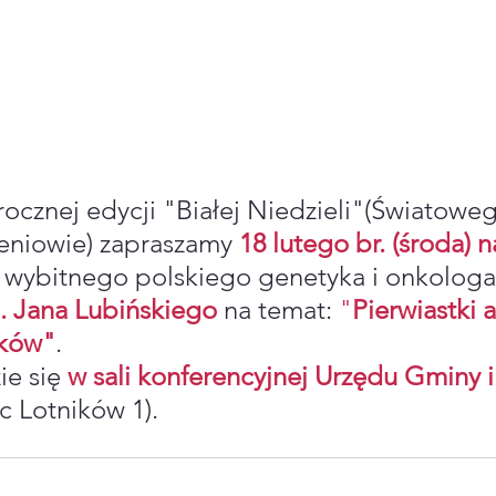
cznej edycji "Białej Niedzieli"(Światowe
niowie) zapraszamy 
18 lutego br. (środa) n
 wybitnego polskiego genetyka i onkologa
. Jana Lubińskiego
 na temat: 
"
Pierwiastki 
aków"
. 
e się 
w sali konferencyjnej Urzędu Gminy i
ac Lotników 1). 