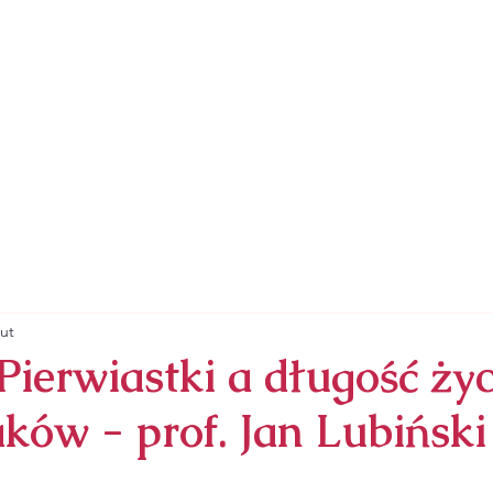
ZYMSKOKATOLICKA
RZYNY ALEKSANDRYJSKIEJ
SAKRAMENTY
NABOŻEŃSTWA
ZAPRASZA
lut
ierwiastki a długość życ
ków - prof. Jan Lubiński