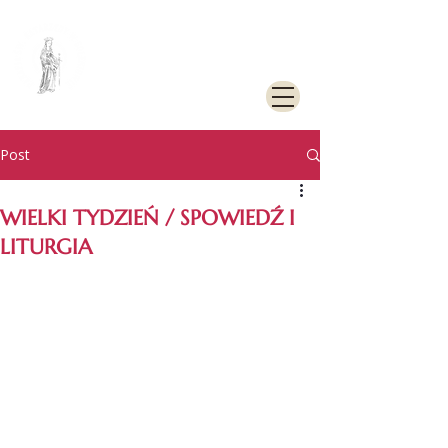
PARAFIA
RZYMSKOKATOLICKA
PW. ŚW. KATARZYNY
ALEKSANDRYJSKIEJ W
GOLENIOWIE
Post
WIELKI TYDZIEŃ / SPOWIEDŹ I
LITURGIA