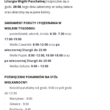
Liturgia Wigilii Paschalnej
 rozpocznie się o 
godz.
 20:00
, tego dnia zabierzmy ze sobą świece 
oraz ubierzmy się w jasne kolory.
SAKRAMENT POKUTY I POJEDNANIA W 
WIELKIM TYGODNIU:
·      poniedziałek, wtorek, środa: 
6:30- 7:30 
oraz 
17:00-19:00
·      Wielki Czwartek: 
8:00-12:00
 oraz 
po 
wieczornej liturgii do 22:00
·      Wielki Piątek: 
8:00 -12:00, 16:00-18:00
 oraz 
po wieczornej liturgii do 23:00
·      Wielka Sobota: 
9:00 – 13:00
POŚWIĘCENIE POKARMÓW NA STÓŁ 
WIELKANOCNY:
·      Kościół parafialny od godz. 9:00 co pół godz. 
do 12:30.
·      Marszewo - 9:00
·      Glewice - 9:30
·      Bodzęcie - 9:45