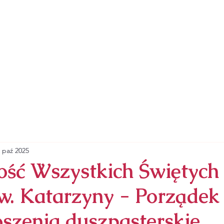
ZYMSKOKATOLICKA
RZYNY ALEKSANDRYJSKIEJ
SAKRAMENTY
NABOŻEŃSTWA
ZAPRASZA
 paź 2025
ość Wszystkich Świętych
św. Katarzyny - Porząde
oszenia duszpasterskie