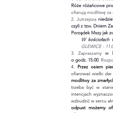
Róże różańcowe pro
ofiarują modlitwę za
2. Jutrzejsza 
niedzie
czyli z tzw. Dniem 
Porządek Mszy jak zw
W kościołach f
GLEWICE - 11:
3. Zapraszamy 
w k
o godz. 15.00
. Rozpo
4. 
Przez osiem pie
ofiarować wielki dar
modlitwy za zmarłyc
trzeba być w stani
intencjach wyznaczo
wzbudzić w sercu akt
odpust możemy ofi