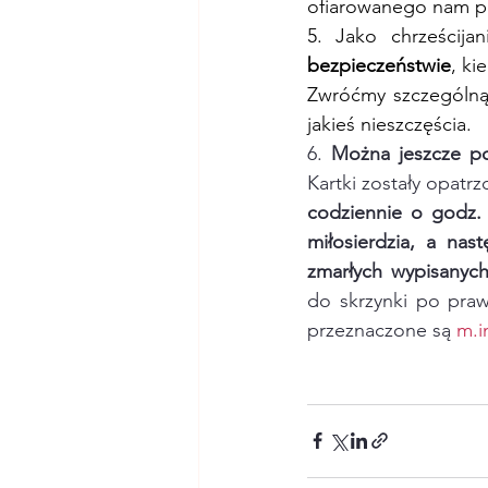
ofiarowanego nam prz
5. Jako chrześcijan
bezpieczeństwie
, ki
Zwróćmy szczególną 
jakieś nieszczęścia.
6. 
Można jeszcze p
Kartki zostały opatr
codziennie o godz.
miłosierdzia, a na
zmarłych wypisanyc
do skrzynki po prawe
przeznaczone są 
m.i