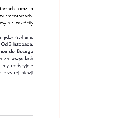
arzach oraz o 
zy cmentarzach. 
y nie zakłóciły 
iędzy ławkami. 
 
Od 3 listopada, 
once do Bożego 
 za wszystkich 
amy tradycyjnie 
przy tej okazji 