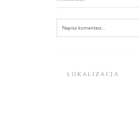
Napisz komentarz...
2 SIERPNIA - XVIII
NIEDZIELA W CIĄGU
ROKU - ogłoszenia +
intencje
LOKALIZACJA
KOŚCIÓŁ PARAFIALNY:
Plac Mieszka I
72-100 Goleniów
DOM ZAKONNY / PLEBANIA
BIURO PARAFIALNE
ul. Jana Pawła II 25
72-100 Goleniów