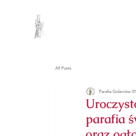
PARAFIA R
PW. ŚW. KATA
GŁÓWNA
PARAFIA
All Posts
Parafia Goleniów
31
Uroczyst
parafia 
oraz ogł