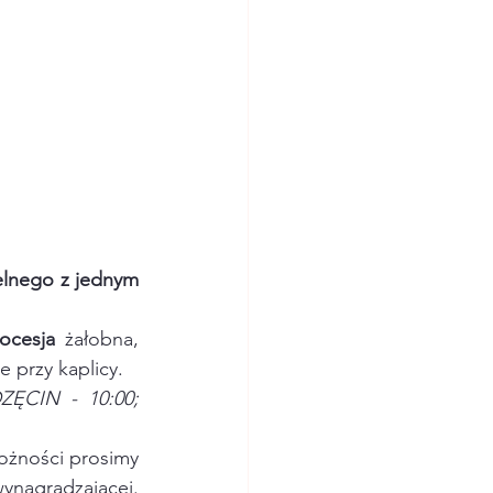
lnego z jednym 
ocesja
 żałobna, 
 przy kaplicy.
ZĘCIN - 10:00; 
ożności prosimy 
o odmówienie stosownych modlitw indywidualnie i przyjęcie Komunii św. wynagradzającej. 