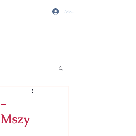
Zaloguj się
 W GOLENIOWIE
MY
BIURO
KONTAKT
 -
k Mszy