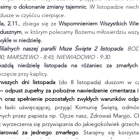
simy o dokonanie zmiany tajemnic
. W listopadzie niech
 dusze w czyśćcu cierpiące.
la, 2.11.
, zbiega się ze 
Wspomnieniem Wszystkich Wier
Zadusznym
ykle w niedzielę.
ilialnych naszej parafii Msze Święte 2 listopada
: BOD
00; MARSZEWO - 8:45; NIEWIADOWO - 9:30.
ażdą niedzielę listopada na różaniec za zmarłych
częcie przy kaplicy.
rwszych dni listopada
 (do 8 listopada) duszom w c
 
– odpust zupełny za pobożne nawiedzenie cmentarza i
h
oraz spełnienie pozostałych zwykłych warunków odp
e łaski uświęcającej, przyjąć Komunię Świętą, odmó
nych przez papieża np. Ojcze nasz, Zdrowaś Maryjo, Ch
 wyrzeczenia się przywiązania do jakiegokolwiek grzechu
arować za jednego zmarłego
. Starajmy się korzyst