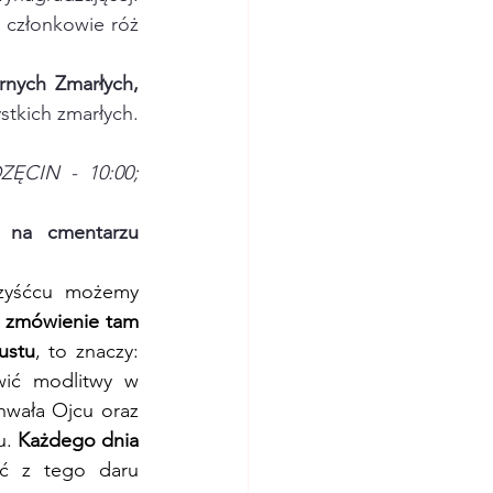
 członkowie róż 
nych Zmarłych, 
, w którym polecamy Bożemu miłosierdziu wszystkich zmarłych. 
ZĘCIN - 10:00; 
 na cmentarzu 
zyśćcu możemy 
 zmówienie tam 
ustu
, to znaczy: 
wić modlitwy w 
wała Ojcu oraz 
. 
Każdego dnia 
ać z tego daru 