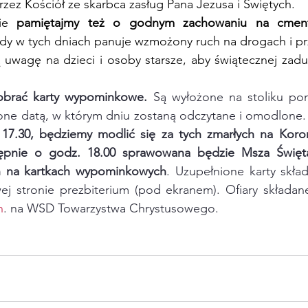
ez Kościół ze skarbca zasług Pana Jezusa i Świętych.   
ie 
pamiętajmy też o godnym zachowaniu na cment
edy w tych dniach panuje wzmożony ruch na drogach i pr
uwagę na dzieci i osoby starsze, aby świątecznej zadum
obrać karty wypominkowe.
 Są wyłożone na stoliku pom
zone datą, w którym dniu zostaną odczytane i omodlone.
 17.30, będziemy modlić się za tych zmarłych na Kor
stępnie o godz. 18.00 sprawowana będzie Msza Święta
h na kartkach wypominkowych
. Uzupełnione karty skład
j stronie prezbiterium (pod ekranem). Ofiary składane 
n
. na WSD Towarzystwa Chrystusowego.