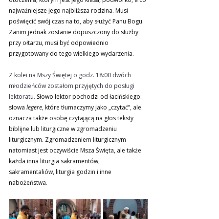
najważniejsze jego najbliższa rodzina. Musi 
poświęcić swój czas na to, aby służyć Panu Bogu. 
Zanim jednak zostanie dopuszczony do służby 
przy ołtarzu, musi być odpowiednio 
przygotowany do tego wielkiego wydarzenia.
Z kolei na Mszy Świętej o godz. 18:00 dwóch 
młodzieńców zostałom przyjętych do posługi 
lektoratu. 
Słowo lektor pochodzi od łacińskiego: 
słowa 
legere
, które tłumaczymy jako „czytać”, ale 
oznacza także osobę czytającą na głos teksty 
biblijne lub liturgiczne w zgromadzeniu 
liturgicznym. Zgromadzeniem liturgicznym 
natomiast jest oczywiście Msza Święta, ale także 
każda inna liturgia sakramentów, 
sakramentaliów, liturgia godzin i inne 
nabożeństwa. 