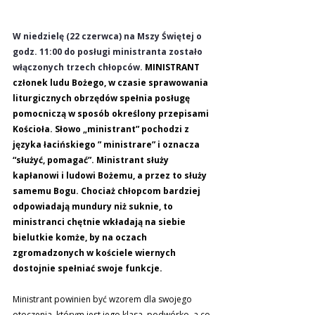
W niedzielę (22 czerwca) na Mszy Świętej o 
godz. 11:00 do posługi ministranta zostało 
włączonych trzech chłopców. 
MINISTRANT 
członek ludu Bożego, w czasie sprawowania 
liturgicznych obrzędów spełnia posługę 
pomocniczą w sposób określony przepisami 
Kościoła. Słowo „ministrant” pochodzi z 
języka łacińskiego ” ministrare” i oznacza 
“służyć, pomagać”. Ministrant służy 
kapłanowi i ludowi Bożemu, a przez to służy 
samemu Bogu. Chociaż chłopcom bardziej 
odpowiadają mundury niż suknie, to 
ministranci chętnie wkładają na siebie 
bielutkie komże, by na oczach 
zgromadzonych w kościele wiernych 
dostojnie spełniać swoje funkcje. 
Ministrant powinien być wzorem dla swojego 
otoczenia, którym jest jego klasa, podwórko, a co 