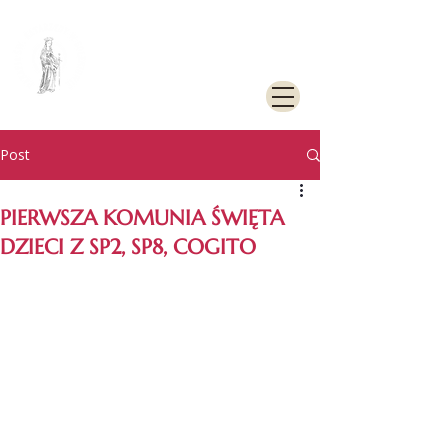
PARAFIA
RZYMSKOKATOLICKA
PW. ŚW. KATARZYNY
ALEKSANDRYJSKIEJ W
GOLENIOWIE
Post
PIERWSZA KOMUNIA ŚWIĘTA
DZIECI Z SP2, SP8, COGITO