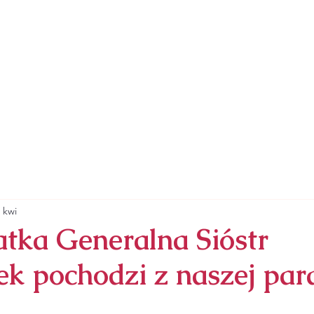
ZYMSKOKATOLICKA
RZYNY ALEKSANDRYJSKIEJ
SAKRAMENTY
NABOŻEŃSTWA
ZAPRASZA
 kwi
ka Generalna Sióstr
k pochodzi z naszej para