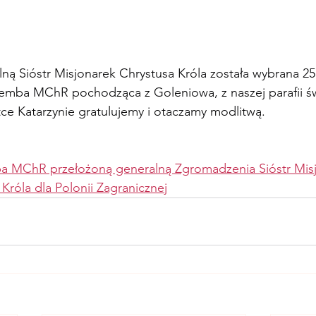
 Sióstr Misjonarek Chrystusa Króla została wybrana 25 
remba MChR pochodząca z Goleniowa, z naszej parafii św
tce Katarzynie gratulujemy i otaczamy modlitwą.
a MChR przełożoną generalną Zgromadzenia Sióstr Misj
Króla dla Polonii Zagranicznej