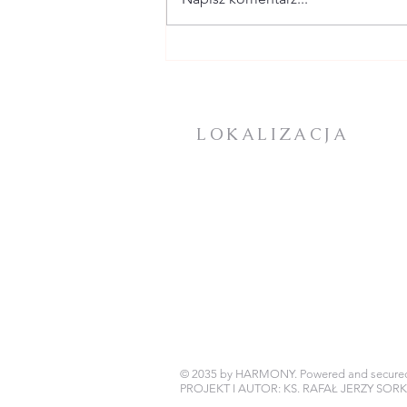
2 SIERPNIA - XVIII
NIEDZIELA W CIĄGU
ROKU - ogłoszenia +
intencje
LOKALIZACJA
KOŚCIÓŁ PARAFIALNY:
Plac Mieszka I
72-100 Goleniów
DOM ZAKONNY / PLEBANIA
BIURO PARAFIALNE
ul. Jana Pawła II 25
72-100 Goleniów
© 2035 by HARMONY. Powered and secure
PROJEKT I AUTOR: KS. RAFAŁ JERZY SOR