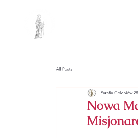
PARAFIA R
PW. ŚW. KATA
GŁÓWNA
PARAFIA
All Posts
Parafia Goleniów
28
Nowa Mat
Misjonare