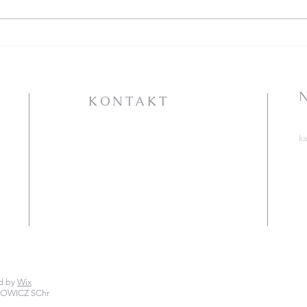
Góra
26 LIPCA - XVII
NIEDZIELA W CIĄGU
ROKU - ogłoszenia +
intencje
KONTAKT
PARAFIA RZYMSKOKATOLICKA
k
P.W. ŚW. KATARZYNY
A
ALEKSANDRYJSKIEJ
S
ht
ul. Jana Pawła II 25
72-100 Goleniów
T
C
tel. 91 418 31 15
ht
lub 509 028 035
katarzynagoleniow@gmail.com
d by
Wix
KOWICZ SChr