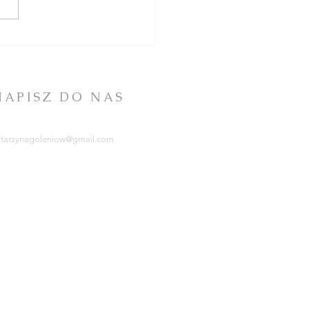
 Tabor w Mórkowie
NAPISZ DO NAS
atarzynagoleniow@gmail.com
RCHIDIECEZJA
ZCZECIŃSKO-KAMIEŃSKA
tps://kuria.pl/
OWARZYSTWO
HRYSTUSOWE
tps://www.chrystusowcy.pl/