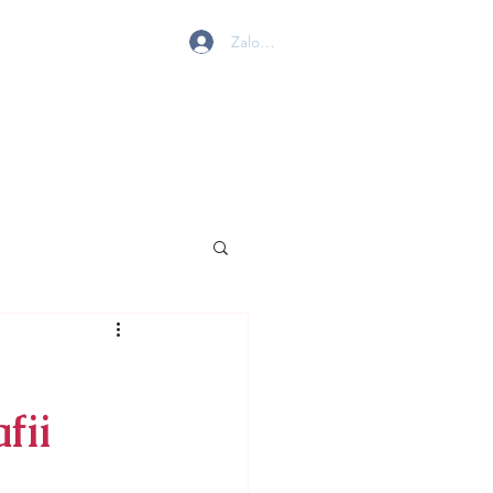
Zaloguj się
 W GOLENIOWIE
MY
BIURO
KONTAKT
fii