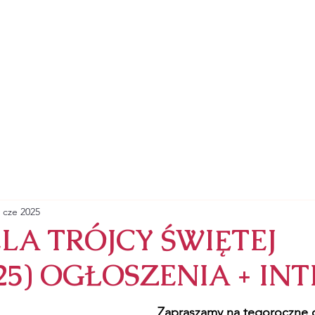
ZYMSKOKATOLICKA
RZYNY ALEKSANDRYJSKIEJ
SAKRAMENTY
NABOŻEŃSTWA
ZAPRASZA
 cze 2025
LA TRÓJCY ŚWIĘTEJ
2025) OGŁOSZENIA + IN
Zapraszamy na tegoroczne 