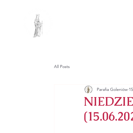
PARAFIA R
PW. ŚW. KATA
GŁÓWNA
PARAFIA
All Posts
Parafia Goleniów
15
NIEDZIE
(15.06.