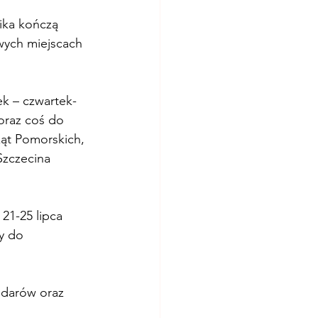
ika kończą 
wych miejscach 
ek – czwartek-
 oraz coś do 
ąt Pomorskich, 
Szczecina 
21-25 lipca 
y do 
 darów oraz 