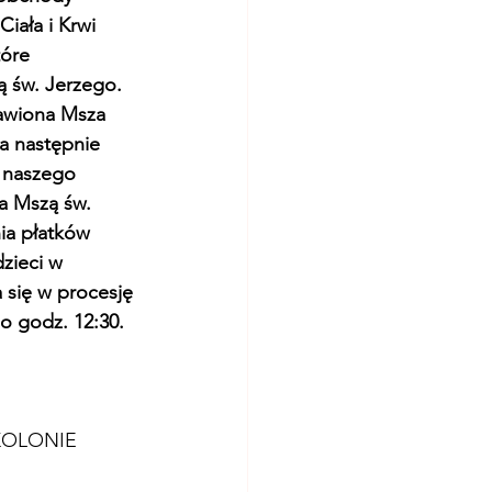
iała i Krwi 
óre 
ą św. Jerzego. 
awiona Msza 
a następnie 
 naszego 
a Mszą św. 
a płatków 
zieci w 
 się w procesję 
o godz. 12:30.
 KOLONIE 