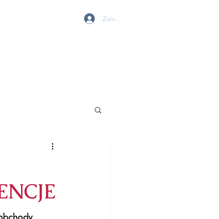
Zaloguj się
 W GOLENIOWIE
MY
BIURO
KONTAKT
TENCJE
obchody 