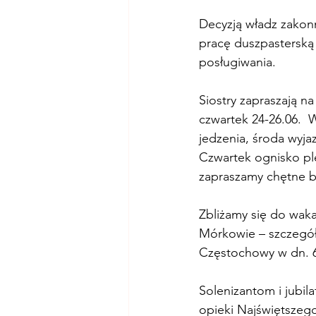
Decyzją władz zakonn
pracę duszpasterską 
posługiwania.
Siostry zapraszają n
czwartek 24-26.06.  W
jedzenia, środa wyja
Czwartek ognisko ple
zapraszamy chętne b
Zbliżamy się do waka
Mórkowie – szczegół
Częstochowy w dn. 6.
Solenizantom i jubi
opieki Najświętszeg