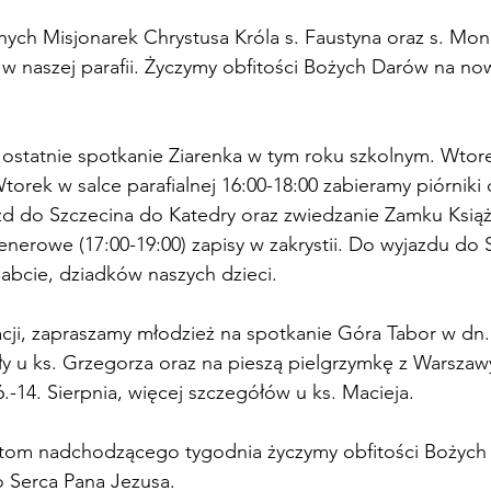
ych Misjonarek Chrystusa Króla s. Faustyna oraz s. Mon
w naszej parafii. Życzymy obfitości Bożych Darów na no
a ostatnie spotkanie Ziarenka w tym roku szkolnym. Wtor
torek w salce parafialnej 16:00-18:00 zabieramy piórniki
zd do Szczecina do Katedry oraz zwiedzanie Zamku Książ
nerowe (17:00-19:00) zapisy w zakrystii. Do wyjazdu do 
abcie, dziadków naszych dzieci.
cji, zapraszamy młodzież na spotkanie Góra Tabor w dn. 
y u ks. Grzegorza oraz na pieszą pielgrzymkę z Warszaw
-14. Sierpnia, więcej szczegółów u ks. Macieja.
latom nadchodzącego tygodnia życzymy obfitości Bożych
o Serca Pana Jezusa.