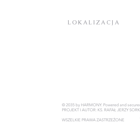
NIEDZIELA W CIĄGU
ROKU - ogłoszenia +
intencje
LOKALIZACJA
KOŚCIÓŁ PARAFIALNY:
Plac Mieszka I
72-100 Goleniów
DOM ZAKONNY / PLEBANIA
BIURO PARAFIALNE
ul. Jana Pawła II 25
72-100 Goleniów
© 2035 by HARMONY. Powered and secure
PROJEKT I AUTOR: KS. RAFAŁ JERZY SOR
WSZELKIE PRAWA ZASTRZEŻONE