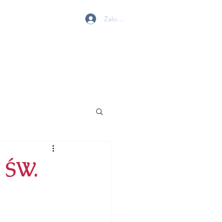
Zaloguj się
 W GOLENIOWIE
MY
BIURO
KONTAKT
 ŚW.