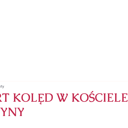
ZYMSKOKATOLICKA
RZYNY ALEKSANDRYJSKIEJ
SAKRAMENTY
NABOŻEŃSTWA
ZAPRASZA
sty
T KOLĘD W KOŚCIELE
ZYNY