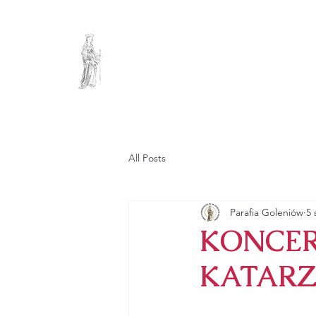
PARAFIA R
PW. ŚW. KATA
GŁÓWNA
PARAFIA
All Posts
Parafia Goleniów
5 
KONCER
KATAR