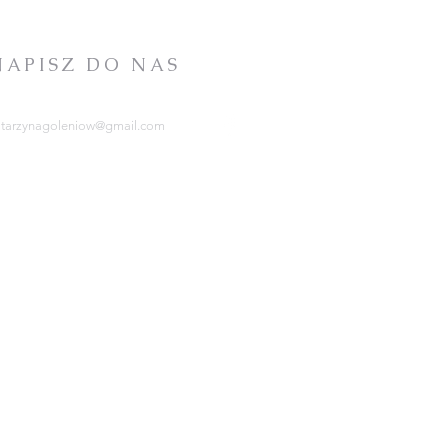
NAPISZ DO NAS
atarzynagoleniow@gmail.com
RCHIDIECEZJA
ZCZECIŃSKO-KAMIEŃSKA
tps://kuria.pl/
OWARZYSTWO
HRYSTUSOWE
tps://www.chrystusowcy.pl/