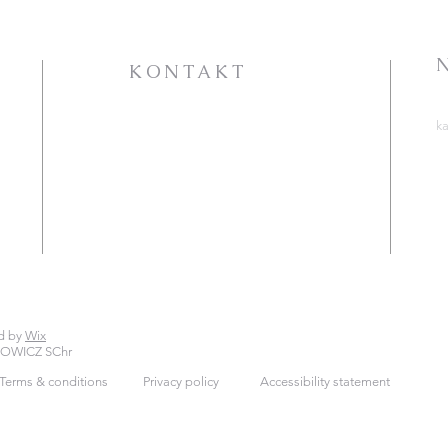
NIEDZIELA W CIĄGU
ROKU - ogłoszenia +
intencje
KONTAKT
PARAFIA RZYMSKOKATOLICKA
k
P.W. ŚW. KATARZYNY
A
ALEKSANDRYJSKIEJ
S
ht
ul. Jana Pawła II 25
72-100 Goleniów
T
C
tel. 91 418 31 15
ht
lub 509 028 035
katarzynagoleniow@gmail.com
d by
Wix
KOWICZ SChr
Terms & conditions
Privacy policy
Accessibility statement