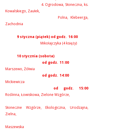
			4. Ogrodowa, Słoneczna, ks. 
Kowalskiego, Zaułek, 
				Polna, Klebeerga, 
Zachodnia
	9 styczna (piątek) od godz.  16:00
			Mikołajczyka (4 księży)
	10 stycznia (sobota)
od godz. 11:00
Marszewo, Żółwia        
			od godz. 14:00               	
Mickiewicza     
			od godz. 15:00		
Roślinna, Łowiskowa, Zielone Wzgórze,
Słoneczne Wzgórze, Ekologiczna, Urodzajna, 
Zielna, 
Maszewska