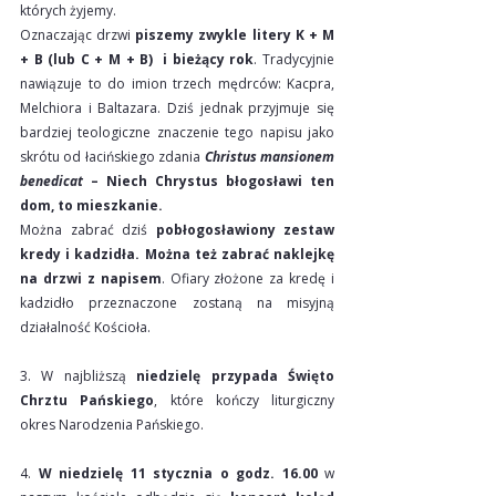
których żyjemy.
Oznaczając drzwi 
piszemy zwykle litery K + M 
+ B (lub C + M + B)  i bieżący rok
. Tradycyjnie 
nawiązuje to do imion trzech mędrców: Kacpra, 
Melchiora i Baltazara. Dziś jednak przyjmuje się 
bardziej teologiczne znaczenie tego napisu jako 
skrótu od łacińskiego zdania
Christus mansionem 
benedicat
 – Niech Chrystus błogosławi ten 
dom, to mieszkanie.
Można zabrać dziś 
pobłogosławiony zestaw 
kredy i kadzidła.
Można też zabrać naklejkę 
na drzwi z napisem
. Ofiary złożone za kredę i 
kadzidło przeznaczone zostaną na misyjną 
działalność Kościoła.
3. W najbliższą 
niedzielę przypada Święto 
Chrztu Pańskiego
, które kończy liturgiczny 
okres Narodzenia Pańskiego.
4. 
W niedzielę 11 stycznia o godz. 16.00
 w 