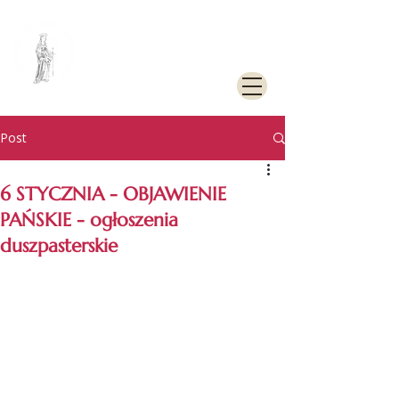
PARAFIA
RZYMSKOKATOLICKA
PW. ŚW. KATARZYNY
ALEKSANDRYJSKIEJ W
GOLENIOWIE
Post
6 STYCZNIA - OBJAWIENIE
PAŃSKIE - ogłoszenia
duszpasterskie