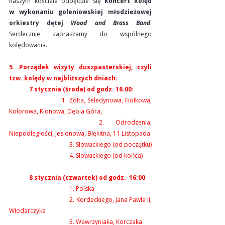
naszym kościele odbędzie się 
koncert kolęd 
w wykonaniu goleniowskiej młodzieżowej 
orkiestry dętej 
Wood and Brass Band
. 
Serdecznie zapraszamy do wspólnego 
kolędowania.
5. Porządek wizyty duszpasterskiej, czyli 
tzw. kolędy w najbliższych dniach:
	7 stycznia (środa) od godz. 16.00:
                         1. Żółta, Seledynowa, Fiołkowa, 
Kolorowa, Klonowa, Dębia Góra,
			2. Odrodzenia, 
Niepodległości, Jesionowa, Błękitna, 11 Listopada
			3. Słowackiego (od początku)
			4. Słowackiego (od końca)
	8 stycznia (czwartek) od godz.  16:00
			1. Polska
			2. Kordeckiego, Jana Pawła II, 
Włodarczyka
			3. Wawrzyniaka, Korczaka