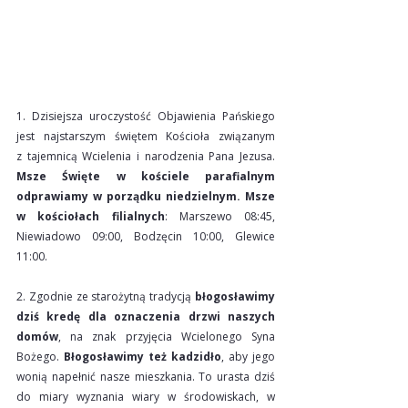
1. Dzisiejsza uroczystość Objawienia Pańskiego 
jest najstarszym świętem Kościoła związanym 
z tajemnicą Wcielenia i narodzenia Pana Jezusa. 
Msze Święte w kościele parafialnym 
odprawiamy w porządku niedzielnym.
Msze 
w kościołach filialnych
: Marszewo 08:45, 
Niewiadowo 09:00, Bodzęcin 10:00, Glewice 
11:00.
2. Zgodnie ze starożytną tradycją 
błogosławimy 
dziś kredę dla oznaczenia drzwi naszych 
domów
, na znak przyjęcia Wcielonego Syna 
Bożego. 
Błogosławimy też kadzidło
, aby jego 
wonią napełnić nasze mieszkania. To urasta dziś 
do miary wyznania wiary w środowiskach, w 