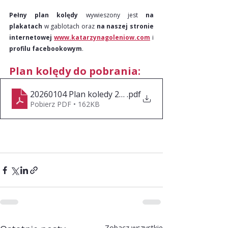
Pełny plan kolędy
 wywieszony jest 
na 
plakatach
 w gablotach oraz 
na naszej stronie 
internetowej 
www.katarzynagoleniow.com
 i 
profilu facebookowym
.
Plan kolędy do pobrania:
20260104 Plan koledy 2026 - wersja popr 06.01
.pdf
Pobierz PDF • 162KB
Zobacz wszystkie