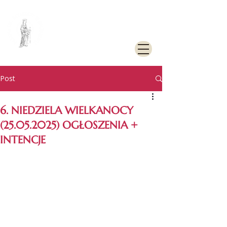
PARAFIA
RZYMSKOKATOLICKA
PW. ŚW. KATARZYNY
ALEKSANDRYJSKIEJ W
GOLENIOWIE
Post
6. NIEDZIELA WIELKANOCY
(25.05.2025) OGŁOSZENIA +
INTENCJE