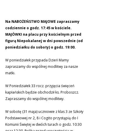
Na NABOŻEŃSTWO MAJOWE zapraszamy 
codziennie o godz. 17:45 w kościele. 
MAJÓWKI na placu przy kościelnym przed 
figurą Niepokalanej w dni powszednie (od 
poniedziałku do soboty) o godz. 19:00.
W poniedziałek przypada Dzień Mamy 
zapraszamy do wspólnej modlitwy za nasze 
matki.
W Poniedziałek 33 rocz. przyjęcia święceń 
kapłańskich będzie obchodził ks. Proboszcz. 
Zapraszamy do wspólnej modlitwy.
W sobotę (31 maja) uczniowie z klas 3 ze Szkoły 
Podstawowej nr 2, 8 i Cogito przystąpią do I 
Komunii Świętej w dwóch turach o godz. 10:30 
oraz 12:30. Próba przed uroczystością w 