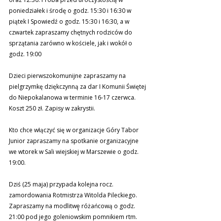
poniedziałek i środę o godz. 15:30 i 16:30 w 
piątek I Spowiedź o godz. 15:30 i 16:30, a w 
czwartek zapraszamy chętnych rodziców do 
sprzątania zarówno w kościele, jak i wokół o 
godz. 19:00
Dzieci pierwszokomunijne zapraszamy na 
pielgrzymkę dziękczynną za dar I Komunii Świętej 
do Niepokalanowa w terminie 16-17 czerwca. 
Koszt 250 zł. Zapisy w zakrystii.
Kto chce włączyć się w organizacje Góry Tabor 
Junior zapraszamy na spotkanie organizacyjne 
we wtorek w Sali wiejskiej w Marszewie o godz. 
19:00.
Dziś (25 maja) przypada kolejna rocz. 
zamordowania Rotmistrza Witolda Pileckiego. 
Zapraszamy na modlitwę̨ różańcową o godz. 
21:00 pod jego goleniowskim pomnikiem rtm. 