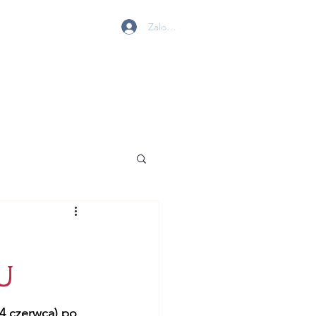
Zaloguj się
 W GOLENIOWIE
MY
BIURO
KONTAKT
U
4 czerwca) po 