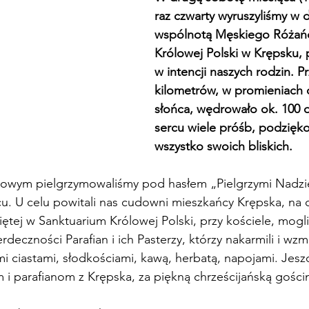
raz czwarty wyruszyliśmy w 
wspólnotą Męskiego Różańc
Królowej Polski w Krępsku, 
w intencji naszych rodzin. P
kilometrów, w promieniach
słońca, wędrowało ok. 100 
sercu wiele próśb, podzięk
wszystko swoich bliskich.
zowym pielgrzymowaliśmy pod hasłem „Pielgrzymi Nadziei
u. U celu powitali nas cudowni mieszkańcy Krępska, na cz
tej w Sanktuarium Królowej Polski, przy kościele, mogli
deczności Parafian i ich Pasterzy, którzy nakarmili i wzmo
 ciastami, słodkościami, kawą, herbatą, napojami. Jeszc
i parafianom z Krępska, za piękną chrześcijańską gości