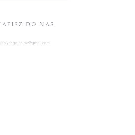
NAPISZ DO NAS
atarzynagoleniow@gmail.com
RCHIDIECEZJA
ZCZECIŃSKO-KAMIEŃSKA
tps://kuria.pl/
OWARZYSTWO
HRYSTUSOWE
tps://www.chrystusowcy.pl/