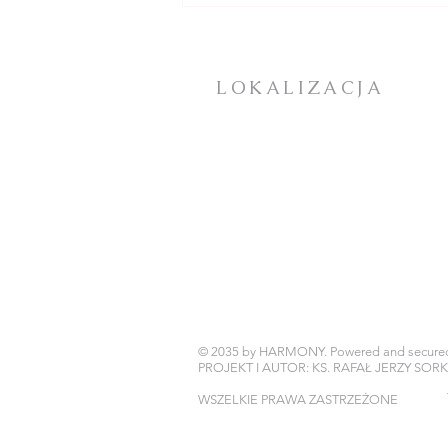
NIEDZIELA W CIĄGU
ROKU - ogłoszenia +
intencje
LOKALIZACJA
KOŚCIÓŁ PARAFIALNY:
Plac Mieszka I
72-100 Goleniów
DOM ZAKONNY / PLEBANIA
BIURO PARAFIALNE
ul. Jana Pawła II 25
72-100 Goleniów
© 2035 by HARMONY. Powered and secure
PROJEKT I AUTOR: KS. RAFAŁ JERZY SOR
WSZELKIE PRAWA ZASTRZEŻONE