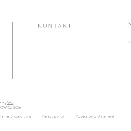
NIEDZIELA W CIĄGU
ROKU - ogłoszenia +
intencje
KONTAKT
PARAFIA RZYMSKOKATOLICKA
k
P.W. ŚW. KATARZYNY
A
ALEKSANDRYJSKIEJ
S
ht
ul. Jana Pawła II 25
72-100 Goleniów
T
C
tel. 91 418 31 15
ht
lub 509 028 035
katarzynagoleniow@gmail.com
d by
Wix
KOWICZ SChr
Terms & conditions
Privacy policy
Accessibility statement