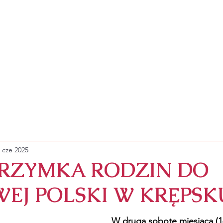
ZYMSKOKATOLICKA
RZYNY ALEKSANDRYJSKIEJ
SAKRAMENTY
NABOŻEŃSTWA
ZAPRASZA
 cze 2025
LGRZYMKA RODZIN DO
EJ POLSKI W KRĘPSK
W drugą sobotę miesiąca (1