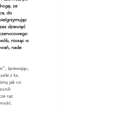
drogę, ze 
a, do 
pielgrzymując 
rzez dziewięć 
 czerwcowego 
osób, niosąc w 
owań, nade 
”, śpiewając, 
ele z ks. 
śmy jak co 
cnili 
ze raz 
nność.