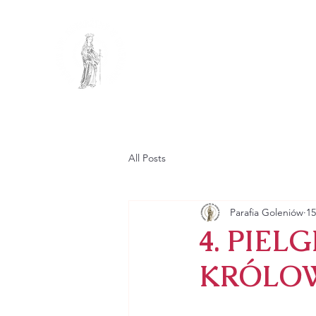
PARAFIA R
PW. ŚW. KATA
GŁÓWNA
PARAFIA
All Posts
Parafia Goleniów
15
4. PIE
KRÓLOW