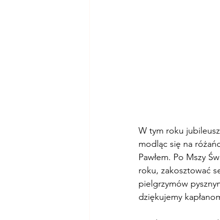
W tym roku jubileus
modląc się na różańc
Pawłem. Po Mszy Świę
roku, zakosztować ser
pielgrzymów pysznymi
dziękujemy kapłanom 