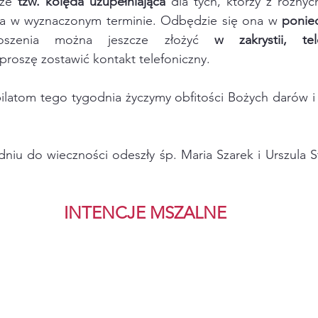
ze 
tzw. kolęda uzupełniająca
 dla tych, którzy z różny
na w wyznaczonym terminie. Odbędzie się ona w 
ponied
oszenia można jeszcze złożyć 
w zakrystii, tel
proszę zostawić kontakt telefoniczny.  
bilatom tego tygodnia życzymy obfitości Bożych darów i 
niu do wieczności odeszły śp. Maria Szarek i Urszula S
INTENCJE MSZALNE