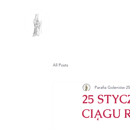
PARAFIA R
PW. ŚW. KATA
GŁÓWNA
PARAFIA
All Posts
Parafia Goleniów
25
25 STYC
CIĄGU RO