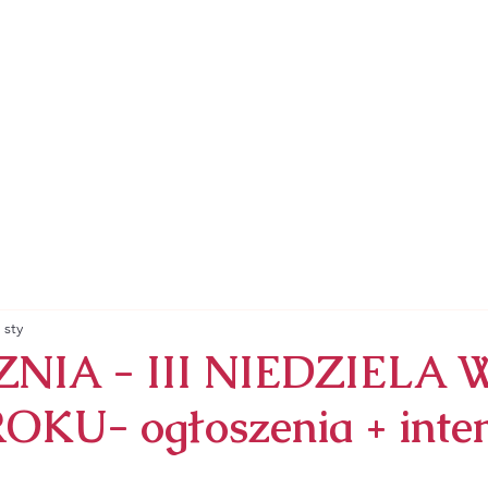
ZYMSKOKATOLICKA
RZYNY ALEKSANDRYJSKIEJ
SAKRAMENTY
NABOŻEŃSTWA
ZAPRASZA
 sty
ZNIA - III NIEDZIELA 
KU- ogłoszenia + inten