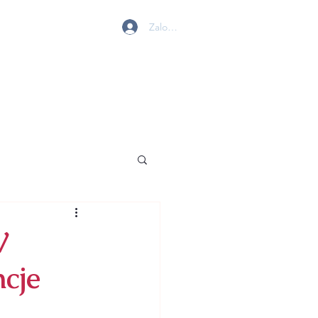
Zaloguj się
 W GOLENIOWIE
MY
BIURO
KONTAKT
W
cje