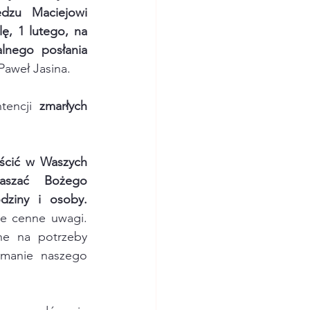
ędzu Maciejowi 
lę, 1 lutego, na 
nego posłania 
Paweł Jasina.
tencji 
zmarłych 
ścić w Waszych 
aszać Bożego 
ziny i osoby. 
że cenne uwagi.
ne na potrzeby 
ymanie naszego 