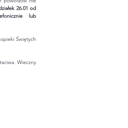
ch powodów nie 
ziałek 26.01 od 
efonicznie lub 
opieki Świętych 
taciwa. Wieczny 