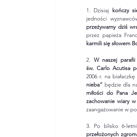
1. Dzisiaj 
kończy s
jedności wyznawców
przeżywamy dziś wr
przez papieża Franc
karmili się słowem B
2. 
W naszej parafii
św. Carlo Acutisa p
2006 r. na białaczkę
nieba”
 będzie dla n
miłości do Pana Je
zachowanie wiary w
zaangażowanie w pozy
3. Po blisko 6-letn
przełożonych zgroma