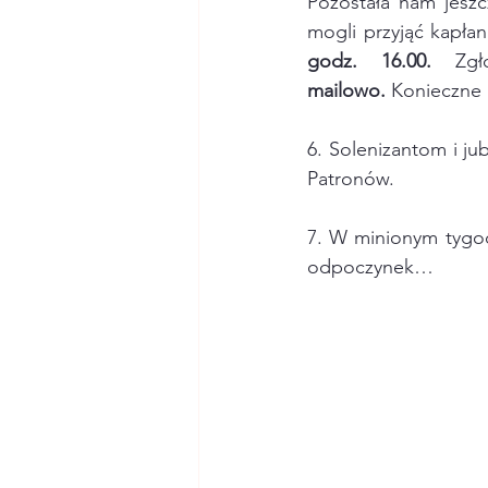
Pozostała nam jeszc
mogli przyjąć kapła
godz. 16.00.
 Zgł
mailowo.
 Konieczne 
6. Solenizantom i ju
Patronów.
7. W minionym tygod
odpoczynek…