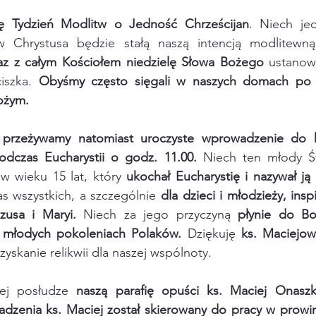
ię Tydzień Modlitw o Jedność Chrześcijan
. Niech jed
 Chrystusa będzie stałą naszą intencją modlitewną
az z całym Kościołem niedzielę Słowa Bożego
 ustanow
iszka. 
Obyśmy często sięgali w naszych domach po P
ożym.
 przeżywamy natomiast uroczyste wprowadzenie do koś
odczas Eucharystii o godz. 11.00.
 Niech ten młody Św
 w wieku 15 lat, który 
ukochał Eucharystię i nazywał ją
as wszystkich, a szczególnie 
dla dzieci i młodzieży, inspi
zusa i Maryi.
 Niech za jego przyczyną 
płynie do Bo
 młodych pokoleniach Polaków.
 Dziękuję 
ks. Maciejow
skanie relikwii dla naszej wspólnoty.
iej posłudze 
naszą parafię opuści ks. Maciej Onaszk
dzenia ks. Maciej został skierowany do pracy w prowinc