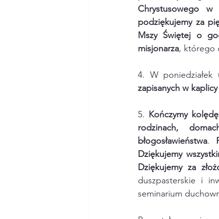
Chrystusowego w B
podziękujemy
za pi
Mszy Świętej o god
misjonarza
, którego
4. W poniedziałek 
zapisanych w kaplicy
5. 
Kończymy kolędę,
rodzinach, domac
błogosławieństwa
. 
Dziękujemy wszystki
Dziękujemy za złożo
duszpasterskie i i
seminarium duchown