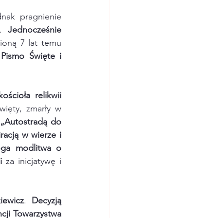
nak pragnienie 
. 
Jednocześnie 
ioną 7 lat temu 
ismo Święte i 
cioła relikwii 
ięty, zmarły w 
 „Autostradą do 
racją w wierze i 
ga modlitwa o 
i
 za inicjatywę i 
iewicz
. 
Decyzją 
ji Towarzystwa 