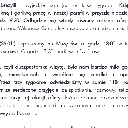
razylii
 i wyjedzie tam już za kilka tygodni. 
Ksi
ękną i gorliwą pracę w naszej parafii
w przyszłą niedzie
z. 9.30. Odbędzie się wtedy również obrzęd oficjal
 dokona Wikariusz Generalny naszego zgromadzenia ks. 
(26.01.)
 zapraszamy na 
Mszę św. o godz. 18:00
 w in
 pamięci
. O godz. 17:30 modlitwa różańcowa.
 czyli duszpasterską wizytę
. 
Było nam bardzo miło go
h, mieszkaniach i wspólnie się modlić i upr
Przez trzy tygodnie odwiedziliśmy w sumie 1184 rod
m za serdeczne przyjęcie, 
za spotkania, rozmowy, tak
ne przy tej okazji ofiary,
 które zostaną przeznaczo
nwestycyjne w parafii i domu zakonnym oraz na utrz
ego w Poznaniu.