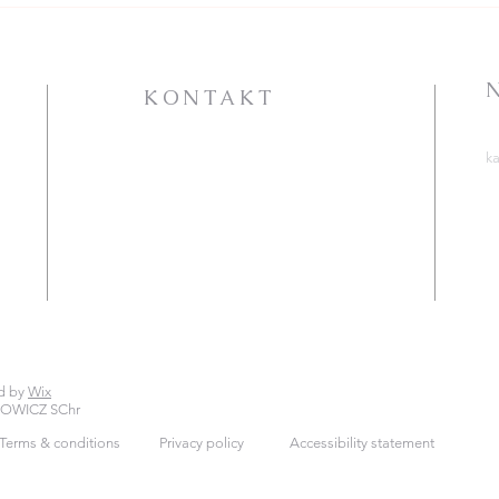
W C
ogło
KONTAKT
PARAFIA RZYMSKOKATOLICKA
k
P.W. ŚW. KATARZYNY
A
ALEKSANDRYJSKIEJ
S
ht
ul. Jana Pawła II 25
72-100 Goleniów
T
C
tel. 91 418 31 15
ht
lub 509 028 035
katarzynagoleniow@gmail.com
d by
Wix
KOWICZ SChr
Terms & conditions
Privacy policy
Accessibility statement