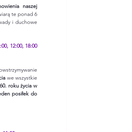
owienia naszej 
iarą te ponad 6 
wady i duchowe 
0, 12:00, 18:00 
Powstrzymywanie 
cia
 we wszystkie 
0. roku życia w 
eden posiłek do 