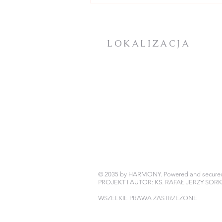
NIEDZIELA W CIĄGU
ROKU - ogłoszenia +
intencje
LOKALIZACJA
KOŚCIÓŁ PARAFIALNY:
Plac Mieszka I
72-100 Goleniów
DOM ZAKONNY / PLEBANIA
BIURO PARAFIALNE
ul. Jana Pawła II 25
72-100 Goleniów
© 2035 by HARMONY. Powered and secure
PROJEKT I AUTOR: KS. RAFAŁ JERZY SOR
WSZELKIE PRAWA ZASTRZEŻONE