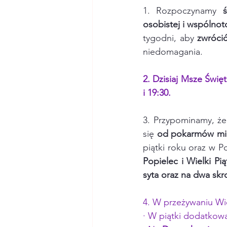
1. Rozpoczynamy 
osobistej i wspólnot
tygodni, aby 
zwróci
niedomagania.
2. Dzisiaj
Msze Święt
i 19:30.
3. Przypominamy, że 
się 
od pokarmów mięs
piątki roku oraz w P
Popielec i Wielki Pi
syta oraz na dwa skr
4. W przeżywaniu W
· W piątki dodatkow