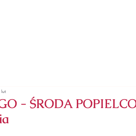
ZYMSKOKATOLICKA
RZYNY ALEKSANDRYJSKIEJ
SAKRAMENTY
NABOŻEŃSTWA
ZAPRASZA
 lut
EGO - ŚRODA POPIELC
ia