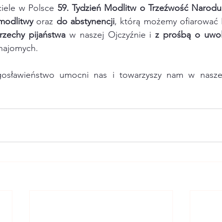
ciele w Polsce
 59. Tydzień Modlitw o Trzeźwość Narodu
modlitwy
 oraz 
do abstynencji
rzechy pijaństwa
 w naszej Ojczyźnie i 
z prośbą o uwol
znajomych.
osławieństwo umocni nas i towarzyszy nam w naszej 