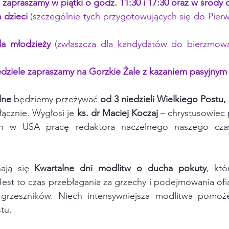
zapraszamy w piątki o godz. 11:30 i 17:30 oraz w środy 
 dzieci 
(szczególnie tych przygotowujących się do Pierw
a młodzieży 
(zwłaszcza dla kandydatów do bierzmowa
edziele zapraszamy na Gorzkie Żale z kazaniem pasyjnym
lne
 będziemy przeżywać 
od 3 niedzieli Wielkiego Postu, 
łącznie. Wygłosi je 
ks. dr Maciej Koczaj
 – chrystusowiec
ich w USA pracę redaktora naczelnego naszego cza
nają się 
Kwartalne dni modlitw o ducha pokuty
, któ
i. Jest to czas przebłagania za grzechy i podejmowania of
a grzeszników. Niech intensywniejsza modlitwa pomo
tu.