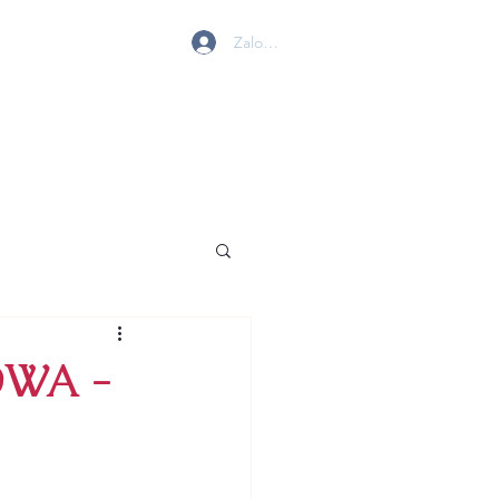
Zaloguj się
 W GOLENIOWIE
MY
BIURO
KONTAKT
OWA -