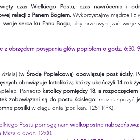
święty czas Wielkiego Postu, czas nawrócenia i odn
owej relacji z Panem Bogiem.
 Wykorzystajmy mądrze i z w
ć swoje serca ku Panu Bogu
, aby przezwyciężać swoje 
e z obrzędem posypania głów popiołem o godz. 6:30, 9:0
dzisiaj (
w Środę Popielcową
)
 obowiązuje post ścisły
. 
nych obowiązuje katolików, którzy ukończyli 14 rok ży
opielec. Ponadto 
katolicy pomiędzy 18. a rozpoczęciem 6
ątek zobowiązani są do postu ścisłego:
 można spożyć 
j
omne posiłki
 w ciągu dnia (por. kan. 1251 KPK).
ielkiego Postu pomogą nam 
wielkopostne nabożeństwa
:
a Msza o godz. 12:00.