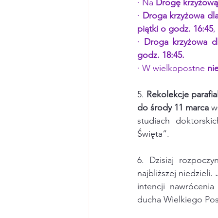
· Na 
Drogę krzyżową 
· 
Droga krzyżowa dla
piątki o godz. 16:45
,
· 
Droga krzyżowa dl
godz. 18:45.
· W wielkopostne 
ni
5.
 Rekolekcje parafia
do środy 11 marca
 w
studiach doktorsk
Święta”.
6. Dzisiaj rozpoczy
najbliższej niedziel
intencji nawróceni
ducha Wielkiego Pos