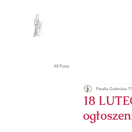
PARAFIA R
PW. ŚW. KATA
GŁÓWNA
PARAFIA
All Posts
Parafia Goleniów
17
18 LUT
ogłoszen