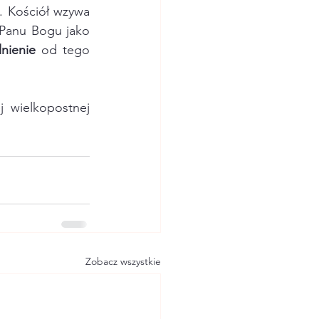
. Kościół wzywa 
, którą możemy ofiarować Panu Bogu jako 
nienie
 od tego 
wielkopostnej 
Zobacz wszystkie