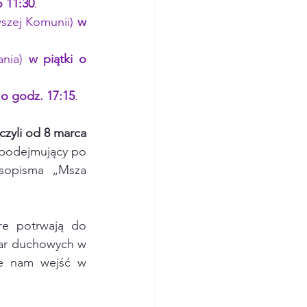
o 11:30
.
szej Komunii)
 w 
nia)
 w piątki o 
 o godz. 17:15
.
czyli od 8 marca 
 podejmujący po 
sopisma „Msza 
re potrwają do 
iar duchowych w 
że nam wejść w 