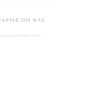
IĄGU ROKU -
szenia + intencje
NAPISZ DO NAS
atarzynagoleniow@gmail.com
RCHIDIECEZJA
ZCZECIŃSKO-KAMIEŃSKA
tps://kuria.pl/
OWARZYSTWO
HRYSTUSOWE
tps://www.chrystusowcy.pl/